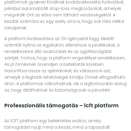
platformok gyakran kínálnak kockázatkezelési funkciókat,
például automatizált stop-loss megbízásokat, amelyek
megvédik Önt az előre nem látható veszteségektől. A
kezdők számára ez egy esély arra is, hogy sok tőke nélkül
tanuljanak.
A platform kiválasztása az Ön igényeitől függ. Mielőtt
számlát nyitna az egyikükön, ellenőrizze a jutalékokat, a
rendelkezésre álló eszközöket és az ügyfélszolgálat
szintjét. Fontos, hogy a platform engedéllyel rendelkezzen,
és jó hírnévnek örvendjen a befektetők körében.
Hasonlítsa össze az ajánlatokat, és válassza ki azt,
amelyik a legtöbb lehetőséget kínálja Önnek elfogadható
áron. A platformok változhatnak, de a legfontosabb dolog
az, hogy átláthatóak és biztonságosak a pénzéért.
Professzionális támogatás – 1cft platform
Az 1CFT platform egy befektetési eszköz, amely
támogatást nyújt mind a kezdő, mind a tapasztalt