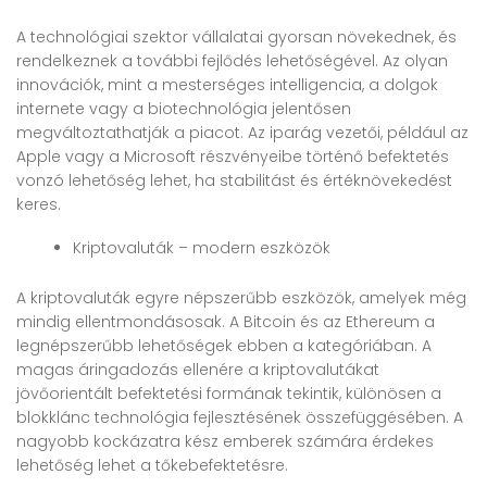
A technológiai szektor vállalatai gyorsan növekednek, és
rendelkeznek a további fejlődés lehetőségével. Az olyan
innovációk, mint a mesterséges intelligencia, a dolgok
internete vagy a biotechnológia jelentősen
megváltoztathatják a piacot. Az iparág vezetői, például az
Apple vagy a Microsoft részvényeibe történő befektetés
vonzó lehetőség lehet, ha stabilitást és értéknövekedést
keres.
Kriptovaluták – modern eszközök
A kriptovaluták egyre népszerűbb eszközök, amelyek még
mindig ellentmondásosak. A Bitcoin és az Ethereum a
legnépszerűbb lehetőségek ebben a kategóriában. A
magas áringadozás ellenére a kriptovalutákat
jövőorientált befektetési formának tekintik, különösen a
blokklánc technológia fejlesztésének összefüggésében. A
nagyobb kockázatra kész emberek számára érdekes
lehetőség lehet a tőkebefektetésre.