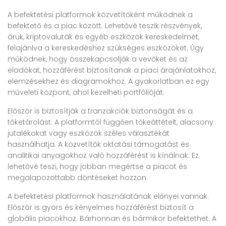
A befektetési platformok közvetítőként működnek a
befektető és a piac között. Lehetővé teszik részvények,
áruk, kriptovaluták és egyéb eszközök kereskedelmét,
felajánlva a kereskedéshez szükséges eszközöket. Úgy
működnek, hogy összekapcsolják a vevőket és az
eladókat, hozzáférést biztosítanak a piaci árajánlatokhoz,
elemzésekhez és diagramokhoz. A gyakorlatban ez egy
műveleti központ, ahol kezelheti portfólióját.
Először is biztosítják a tranzakciók biztonságát és a
tőketárolást. A platformtól függően tőkeáttételt, alacsony
jutalékokat vagy eszközök széles választékát
használhatja. A közvetítők oktatási támogatást és
analitikai anyagokhoz való hozzáférést is kínálnak. Ez
lehetővé teszi, hogy jobban megértse a piacot és
megalapozottabb döntéseket hozzon.
A befektetési platformok használatának előnyei vannak.
Először is gyors és kényelmes hozzáférést biztosít a
globális piacokhoz. Bárhonnan és bármikor befektethet. A