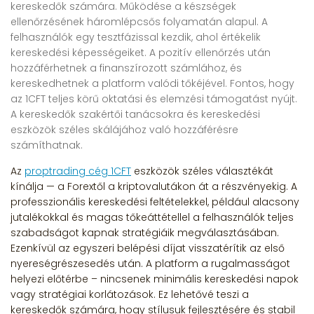
kereskedők számára. Működése a készségek
ellenőrzésének háromlépcsős folyamatán alapul. A
felhasználók egy tesztfázissal kezdik, ahol értékelik
kereskedési képességeiket. A pozitív ellenőrzés után
hozzáférhetnek a finanszírozott számlához, és
kereskedhetnek a platform valódi tőkéjével. Fontos, hogy
az 1CFT teljes körű oktatási és elemzési támogatást nyújt.
A kereskedők szakértői tanácsokra és kereskedési
eszközök széles skálájához való hozzáférésre
számíthatnak.
Az
proptrading cég 1CFT
eszközök széles választékát
kínálja — a Forextől a kriptovalutákon át a részvényekig. A
professzionális kereskedési feltételekkel, például alacsony
jutalékokkal és magas tőkeáttétellel a felhasználók teljes
szabadságot kapnak stratégiáik megválasztásában.
Ezenkívül az egyszeri belépési díjat visszatérítik az első
nyereségrészesedés után. A platform a rugalmasságot
helyezi előtérbe – nincsenek minimális kereskedési napok
vagy stratégiai korlátozások. Ez lehetővé teszi a
kereskedők számára, hogy stílusuk fejlesztésére és stabil