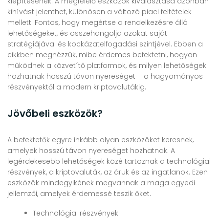
kiépítésének. A megfelelő eszközök kiválasztása azonban
kihívást jelenthet, különösen a változó piaci feltételek
mellett. Fontos, hogy megértse a rendelkezésre álló
lehetőségeket, és összehangolja azokat saját
stratégiájával és kockázatelfogadási szintjével. Ebben a
cikkben megnézzük, mibe érdemes befektetni, hogyan
működnek a közvetítő platformok, és milyen lehetőségek
hozhatnak hosszú távon nyereséget – a hagyományos
részvényektől a modern kriptovalutákig.
Jövőbeli eszközök?
A befektetők egyre inkább olyan eszközöket keresnek,
amelyek hosszú távon nyereséget hozhatnak. A
legérdekesebb lehetőségek közé tartoznak a technológiai
részvények, a kriptovaluták, az áruk és az ingatlanok. Ezen
eszközök mindegyikének megvannak a maga egyedi
jellemzői, amelyek érdemessé teszik őket.
Technológiai részvények