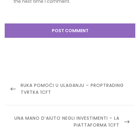
the next time I comment.
Post
navigation
PREVIOUS
RUKA POMOĆI U ULAGANJU – PROPTRADING
POST
TVRTKA 1CFT
NEXT
UNA MANO D’AIUTO NEGLI INVESTIMENTI – LA
POST
PIATTAFORMA 1CFT