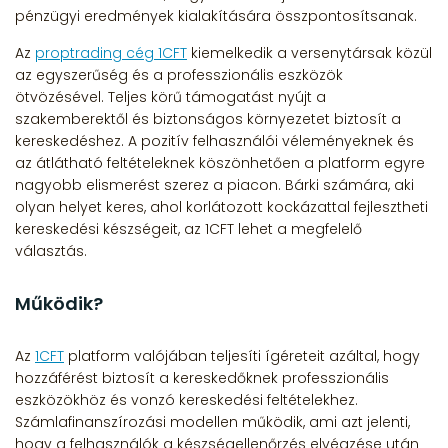
pénzügyi eredmények kialakítására összpontosítsanak.
Az
proptrading cég 1CFT
kiemelkedik a versenytársak közül
az egyszerűség és a professzionális eszközök
ötvözésével. Teljes körű támogatást nyújt a
szakemberektől és biztonságos környezetet biztosít a
kereskedéshez. A pozitív felhasználói véleményeknek és
az átlátható feltételeknek köszönhetően a platform egyre
nagyobb elismerést szerez a piacon. Bárki számára, aki
olyan helyet keres, ahol korlátozott kockázattal fejlesztheti
kereskedési készségeit, az 1CFT lehet a megfelelő
választás.
Működik?
Az
1CFT
platform valójában teljesíti ígéreteit azáltal, hogy
hozzáférést biztosít a kereskedőknek professzionális
eszközökhöz és vonzó kereskedési feltételekhez.
Számlafinanszírozási modellen működik, ami azt jelenti,
hogy a felhasználók a készségellenőrzés elvégzése után