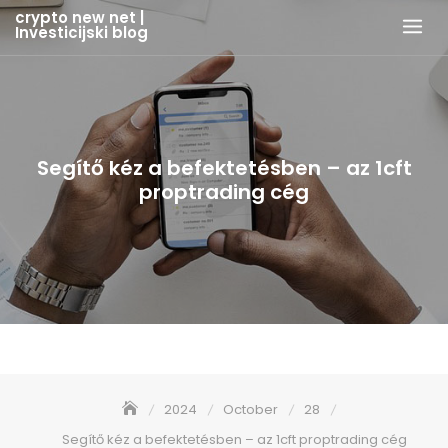
Skip
crypto new net |
Investicijski blog
to
content
Segítő kéz a befektetésben – az 1cft
proptrading cég
2024
October
28
Segítő kéz a befektetésben – az 1cft proptrading cég