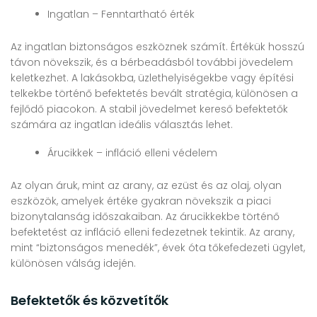
Ingatlan – Fenntartható érték
Az ingatlan biztonságos eszköznek számít. Értékük hosszú
távon növekszik, és a bérbeadásból további jövedelem
keletkezhet. A lakásokba, üzlethelyiségekbe vagy építési
telkekbe történő befektetés bevált stratégia, különösen a
fejlődő piacokon. A stabil jövedelmet kereső befektetők
számára az ingatlan ideális választás lehet.
Árucikkek – infláció elleni védelem
Az olyan áruk, mint az arany, az ezüst és az olaj, olyan
eszközök, amelyek értéke gyakran növekszik a piaci
bizonytalanság időszakaiban. Az árucikkekbe történő
befektetést az infláció elleni fedezetnek tekintik. Az arany,
mint “biztonságos menedék”, évek óta tőkefedezeti ügylet,
különösen válság idején.
Befektetők és közvetítők