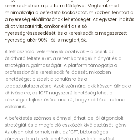
kereskedhetnek a platform tőkéjével. Megtérül, mert
minimalizálja a befektető kockázatát, miközben fenntartja
a nyereség előállításának lehetőségét. Az egyszeri indítási
díjat visszatérítik, amikor eléri az első
nyereségrészesedését, és a kereskedők a megszerzett
nyereség akár 90% -át is megtartják.
A felhasználói vélemények pozitívak – dicsérik az
átlátható feltételeket, a rejtett költségek hiányát és a
stratégia rugalmasságát. A platform támogatja a
professzionális kereskedők fejlődését, miközben
lehetőséget biztosít a tanulásra és a
tapasztalatszerzésre. Azok számára, akik készen állnak a
kihívásokra, az 1CFT nagyszerű lehetőség lehet a
készségek fejlesztésére anélkül, hogy sok tőkét kellene
vállalniuk.
A befektetés számos előnnyel járhat, de jól átgondolt
stratégiát és a megfelelő eszközök kiválasztását igényli.
Az olyan platformok, mint az 1CFT, biztonságos
környezetben teszik lehetővé a készségfejlesztést,