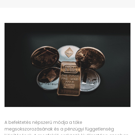
A befektetés népszerű módja a tőke
megsokszorozásának és a pénzügyi függetlenség