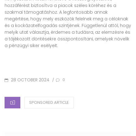
hozzáférést biztosítva a piacok széles köréhez és a
szakmai támogatáshoz. A legfontosabb annak
megértése, hogy mely eszközök felelnek meg a céloknak
és a kockázatelfogadás szintjének. Függetlenül attól, hogy
melyik utat választja, érdemes a tudásra, az elemzésre és
a tájékozott döntésekre összpontosítani, amelyek növelik
a pénzügyi siker esélyeit.
POSTED
28 OCTOBER 2024
/
0
ON
CATEGORIES
SPONSORED ARTICLE