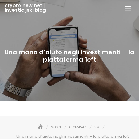
Skip
crypto new net |
Investicijski blog
to
content
Una mano d’aiuto negli investimenti – la
piattaforma 1cft
2024
October
28
Una mano d’aiuto negli investimenti – la piattaforma 1cft