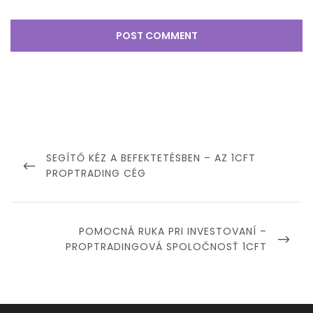
Post
navigation
PREVIOUS
SEGÍTŐ KÉZ A BEFEKTETÉSBEN – AZ 1CFT
POST
PROPTRADING CÉG
NEXT
POMOCNÁ RUKA PRI INVESTOVANÍ –
POST
PROPTRADINGOVÁ SPOLOČNOSŤ 1CFT