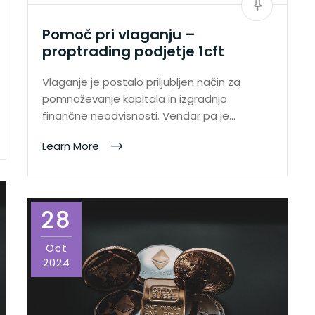
Pomoč pri vlaganju –
proptrading podjetje 1cft
Vlaganje je postalo priljubljen način za
pomnoževanje kapitala in izgradnjo
finančne neodvisnosti. Vendar pa je…
Learn More
28
Oct
2024