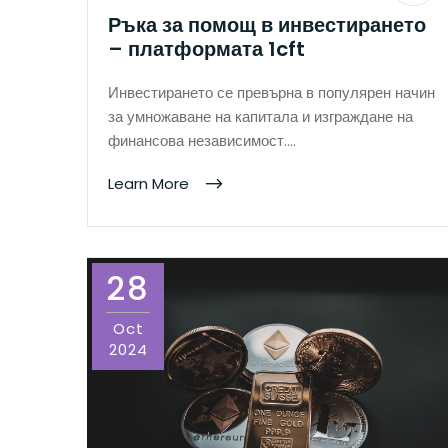
Ръка за помощ в инвестирането
– платформата 1cft
Инвестирането се превърна в популярен начин
за умножаване на капитала и изграждане на
финансова независимост.…
Learn More
28
Oct
2024