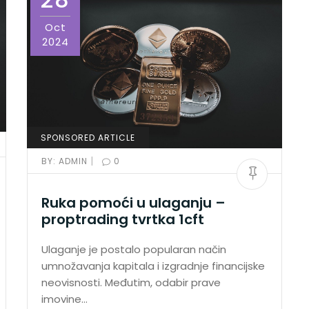
Oct
2024
SPONSORED ARTICLE
|
BY:
ADMIN
0
Ruka pomoći u ulaganju –
proptrading tvrtka 1cft
Ulaganje je postalo popularan način
umnožavanja kapitala i izgradnje financijske
neovisnosti. Međutim, odabir prave
imovine…