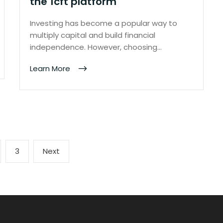
the 1cft platform
Investing has become a popular way to
multiply capital and build financial
independence. However, choosing…
Learn More
ge
Page
Next
3
Next
page