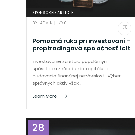
SPONSORED ARTICLE
|
BY:
ADMIN
0
Pomocná ruka pri investovaní –
proptradingová spoločnosť 1cft
Investovanie sa stalo populárnym
spôsobom znásobenia kapitálu a
budovania finančnej nezávislosti. Výber
správnych aktív však…
Learn More
28