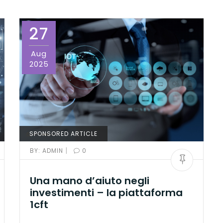
27
Aug
2025
SPONSORED ARTICLE
|
BY:
ADMIN
0
Una mano d’aiuto negli
investimenti – la piattaforma
1cft