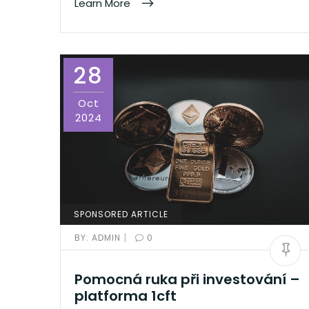
Learn More
28
Oct
2024
SPONSORED ARTICLE
|
BY:
ADMIN
0
Pomocná ruka při investování –
platforma 1cft