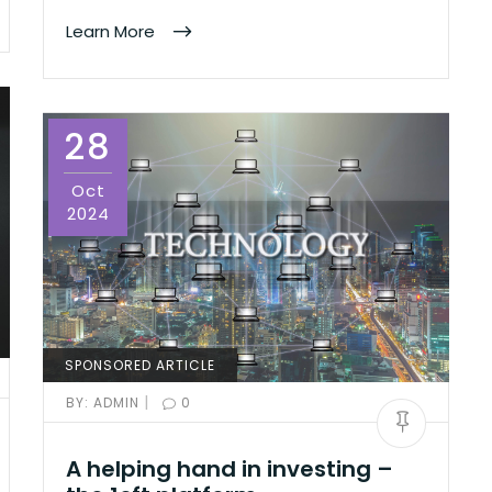
Learn More
28
Oct
2024
SPONSORED ARTICLE
|
BY:
ADMIN
0
A helping hand in investing –