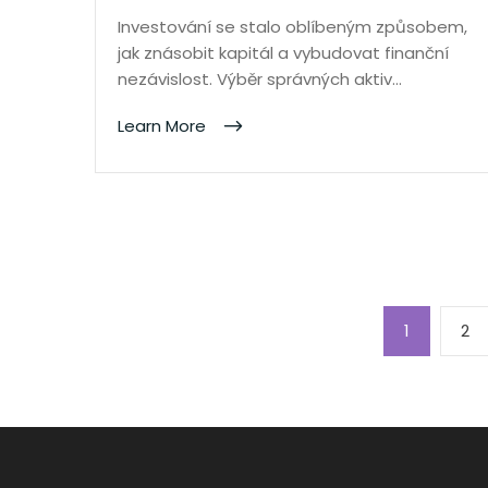
Investování se stalo oblíbeným způsobem,
jak znásobit kapitál a vybudovat finanční
nezávislost. Výběr správných aktiv…
Learn More
Posts
Page
Pa
1
2
pagination