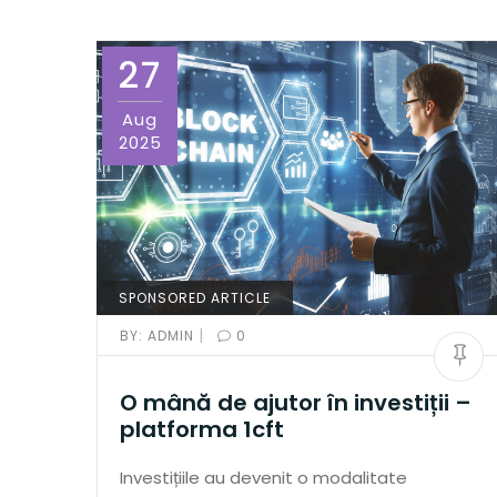
27
Aug
2025
SPONSORED ARTICLE
|
BY:
ADMIN
0
O mână de ajutor în investiții –
platforma 1cft
Investițiile au devenit o modalitate