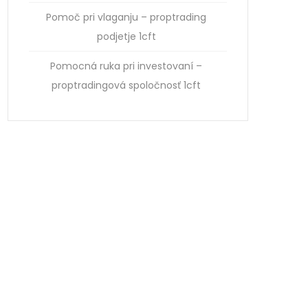
Pomoč pri vlaganju – proptrading
podjetje 1cft
Pomocná ruka pri investovaní –
proptradingová spoločnosť 1cft