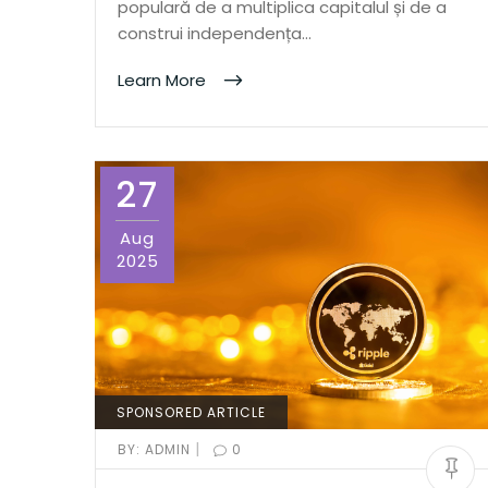
populară de a multiplica capitalul și de a
construi independența…
Learn More
27
Aug
2025
SPONSORED ARTICLE
|
BY:
ADMIN
0