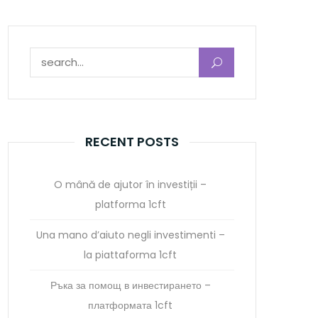
Search for:
RECENT POSTS
O mână de ajutor în investiții –
platforma 1cft
Una mano d’aiuto negli investimenti –
la piattaforma 1cft
Ръка за помощ в инвестирането –
платформата 1cft