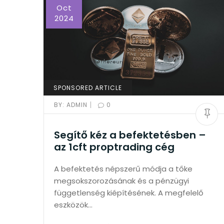
Oct
2024
SPONSORED ARTICLE
|
BY:
ADMIN
0
Segítő kéz a befektetésben –
az 1cft proptrading cég
A befektetés népszerű módja a tőke
megsokszorozásának és a pénzügyi
függetlenség kiépítésének. A megfelelő
eszközök…